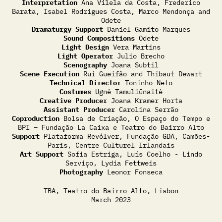
Interpretation
Ana Vilela da Costa, Frederico
Barata, Isabel Rodrigues Costa, Marco Mendonça and
Odete
Dramaturgy Support
Daniel Gamito Marques
Sound Compositions
Odete
Light Design
Vera Martins
Light Operator
Julio Brecho
Scenography
Joana Subtil
Scene Execution
Rui Gueifão and Thibaut Dewart
Technical Director
Toninho Neto
Costumes
Ugnė Tamuliūnaitė
Creative Producer
Joana Kramer Horta
Assistant Producer
Carolina Serrão
Coproduction
Bolsa de Criação, O Espaço do Tempo e
BPI – Fundação La Caixa e Teatro do Bairro Alto
Support
Plataforma Revólver, Fundação GDA, Camões-
Paris, Centre Culturel Irlandais
Art Support
Sofia Estriga, Luís Coelho - Lindo
Serviço, Lydia Fettweis
Photography
Leonor Fonseca
TBA, Teatro do Bairro Alto, Lisbon
March 2023